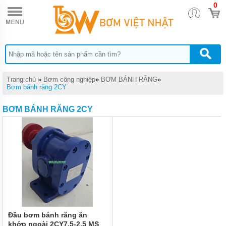
0
TRANG
CHỦ
MÁY
BƠM
NƯỚC
PENTAX
MÁY
Trang chủ
»
Bơm công nghiệp
»
BƠM BÁNH RĂNG
»
BƠM
Bơm bánh răng 2CY
NƯỚC
EBARA
BƠM BÁNH RĂNG 2CY
MÁY
BƠM
NƯỚC
INTER
MÁY
BƠM
NƯỚC
KAIQUAN
BƠM
Đầu bơm bánh răng ăn
CHÌM
NƯỚC
khớp ngoài 2CY7.5-2.5 MS