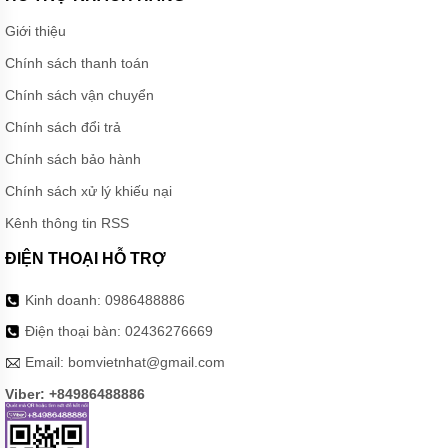
ĐỘNG
Giới thiệu
CƠ
Chính sách thanh toán
BÌNH
TÍCH
Chính sách vận chuyển
ÁP
VAREM
Chính sách đổi trả
BƠM
Chính sách bảo hành
CÔNG
NGHIỆP
Chính sách xử lý khiếu nại
Kênh thông tin RSS
TIN
TỨC
ĐIỆN THOẠI HỖ TRỢ
GIỚI
THIỆU
Kinh doanh:
0986488886
SẢN
PHẨM
Điện thoại bàn:
02436276669
MỚI
Email:
bomvietnhat@gmail.com
LIÊN
Viber: +84986488886
HỆ